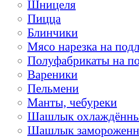
Шницеля
Пицца
Блинчики
Мясо нарезка на под
Полуфабрикаты на п
Вареники
Пельмени
Манты, чебуреки
Шашлык охлаждённ
Шашлык заморожен